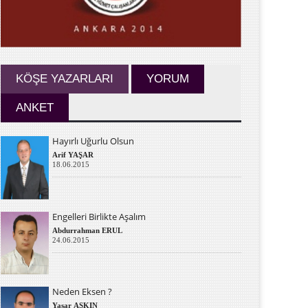
KÖŞE YAZARLARI
YORUM
ANKET
Hayırlı Uğurlu Olsun
Arif YAŞAR
18.06.2015
Engelleri Birlikte Aşalım
Abdurrahman ERUL
24.06.2015
Neden Eksen ?
Yaşar AŞKIN