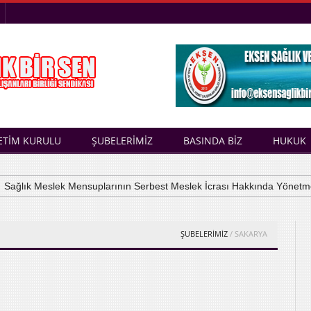
ETİM KURULU
ŞUBELERİMİZ
BASINDA BİZ
HUKUK
ğlık Meslek Mensuplarının Serbest Meslek İcrası Hakkında Yönetmelik
ŞUBELERİMİZ
/ SAKARYA