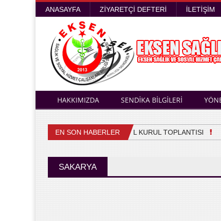
ANASAYFA
ZIYARETÇI DEFTERI
İLETIŞIM
HAKKIMIZDA
SENDİKA BİLGİLERİ
YÖN
EN SON HABERLER
4. OLAĞAN GENEL KURUL TOPLANTISI
Sa
SAKARYA