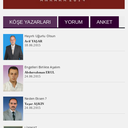
KÖŞE YAZARLARI
YORUM
ANKET
Hayırlı Uğurlu Olsun
Arif YAŞAR
18.06.2015
Engelleri Birlikte Aşalım
Abdurrahman ERUL
24.06.2015
Neden Eksen ?
Yaşar AŞKIN
24.06.2015
LİYAKAT