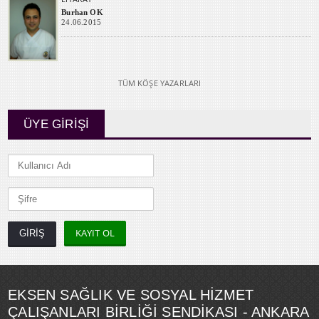
Burhan OK
24.06.2015
TÜM KÖŞE YAZARLARI
ÜYE GİRİŞİ
KAYIT OL
EKSEN SAĞLIK VE SOSYAL HİZMET
ÇALIŞANLARI BİRLİĞİ SENDİKASI - ANKARA