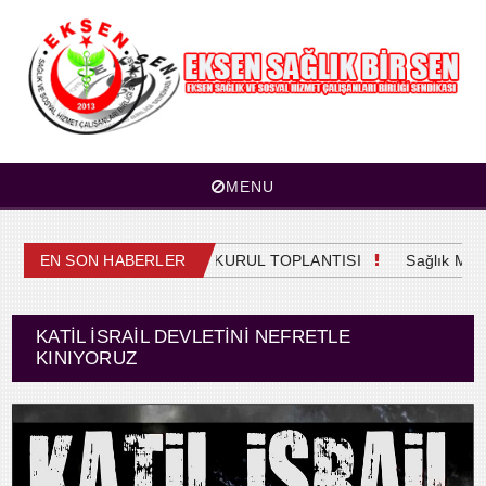
MENU
EN SON HABERLER
4. OLAĞAN GENEL KURUL TOPLANTISI
Sağlık Meslek
KATIL İSRAIL DEVLETINI NEFRETLE
KINIYORUZ