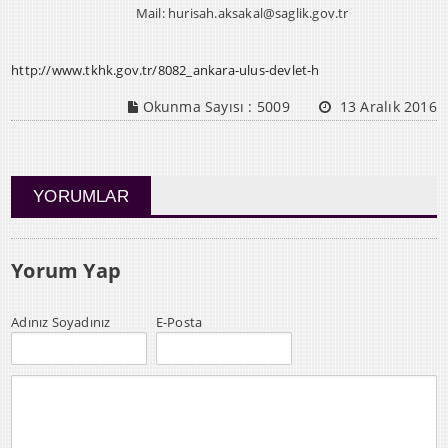
Mail: hurisah.aksakal@saglik.gov.tr
http://www.tkhk.gov.tr/8082_ankara-ulus-devlet-h
Okunma Sayısı :
5009
13 Aralık 2016
YORUMLAR
Yorum Yap
Adınız Soyadınız
E-Posta