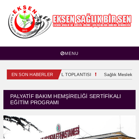
MENU
4. OLAĞAN GENEL KURUL TOPLANTISI
EN SON HABERLER
Sağlık Meslek Mens
PALYATIF BAKIM HEMŞIRELIĞI SERTIFIKALI
EĞITIM PROGRAMI