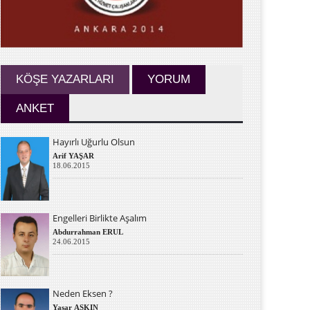
KÖŞE YAZARLARI
YORUM
ANKET
Hayırlı Uğurlu Olsun
Arif YAŞAR
18.06.2015
Engelleri Birlikte Aşalım
Abdurrahman ERUL
24.06.2015
Neden Eksen ?
Yaşar AŞKIN