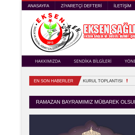
ANASAYFA
ZIYARETÇI DEFTERI
İLETIŞIM
HAKKIMIZDA
SENDİKA BİLGİLERİ
YÖN
EN SON HABERLER
4. OLAĞAN GENEL KURUL TOPLANTISI
Sağl
RAMAZAN BAYRAMIMIZ MÜBAREK OLSU