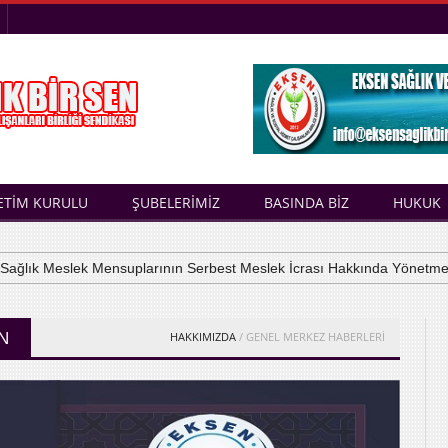
ETİM KURULU
ŞUBELERİMİZ
BASINDA BİZ
HUKUK
ık Meslek Mensuplarının Serbest Meslek İcrası Hakkında Yönetmelik
N
HAKKIMIZDA
/ GENEL MERKEZ HABERLERİ