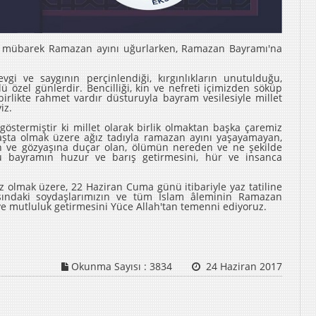
an mübarek Ramazan ayını uğurlarken, Ramazan Bayramı'na
evgi ve saygının perçinlendiği, kırgınlıkların unutulduğu,
ü özel günlerdir. Bencilliği, kin ve nefreti içimizden söküp
 birlikte rahmet vardır düsturuyla bayram vesilesiyle millet
iz.
göstermiştir ki millet olarak birlik olmaktan başka çaremiz
başta olmak üzere ağız tadıyla ramazan ayını yaşayamayan,
 ve gözyaşına duçar olan, ölümün nereden ve ne şekilde
bu bayramın huzur ve barış getirmesini, hür ve insanca
iz olmak üzere, 22 Haziran Cuma günü itibariyle yaz tatiline
dışındaki soydaşlarımızın ve tüm İslam âleminin Ramazan
e mutluluk getirmesini Yüce Allah'tan temenni ediyoruz.
Okunma Sayısı :
3834
24 Haziran 2017