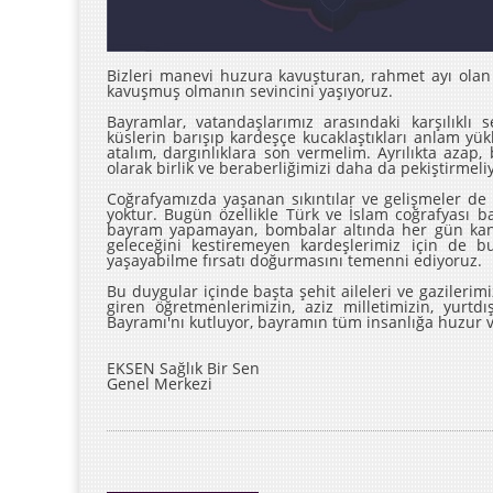
Bizleri manevi huzura kavuşturan, rahmet ayı ol
kavuşmuş olmanın sevincini yaşıyoruz.
Bayramlar, vatandaşlarımız arasındaki karşılıklı s
küslerin barışıp kardeşçe kucaklaştıkları anlam yükl
atalım, dargınlıklara son vermelim. Ayrılıkta azap,
olarak birlik ve beraberliğimizi daha da pekiştirmeliy
Coğrafyamızda yaşanan sıkıntılar ve gelişmeler de 
yoktur. Bugün özellikle Türk ve İslam coğrafyası 
bayram yapamayan, bombalar altında her gün kan
geleceğini kestiremeyen kardeşlerimiz için de 
yaşayabilme fırsatı doğurmasını temenni ediyoruz.
Bu duygular içinde başta şehit aileleri ve gazilerim
giren öğretmenlerimizin, aziz milletimizin, yurt
Bayramı'nı kutluyor, bayramın tüm insanlığa huzur v
EKSEN Sağlık Bir Sen
Genel Merkezi