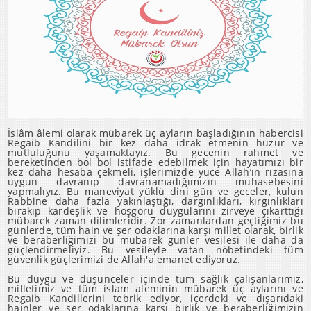
İslâm âlemi olarak mübarek üç ayların başladığının habercisi
Regaib Kandilini bir kez daha idrak etmenin huzur ve
mutluluğunu yaşamaktayız. Bu gecenin rahmet ve
bereketinden bol bol istifade edebilmek için hayatımızı bir
kez daha hesaba çekmeli, işlerimizde yüce Allah’ın rızasına
uygun davranıp davranamadığımızın muhasebesini
yapmalıyız. Bu maneviyat yüklü dini gün ve geceler, kulun
Rabbine daha fazla yakınlaştığı, dargınlıkları, kırgınlıkları
bırakıp kardeşlik ve hoşgörü duygularını zirveye çıkarttığı
mübarek zaman dilimleridir. Zor zamanlardan geçtiğimiz bu
günlerde, tüm hain ve şer odaklarına karşı millet olarak, birlik
ve beraberliğimizi bu mübarek günler vesilesi ile daha da
güçlendirmeliyiz. Bu vesileyle vatan nöbetindeki tüm
güvenlik güçlerimizi de Allah'a emanet ediyoruz.
Bu duygu ve düşünceler içinde tüm sağlık çalışanlarımız,
milletimiz ve tüm islam aleminin mübarek üç aylarını ve
Regaib Kandillerini tebrik ediyor, içerdeki ve dışarıdaki
hainler ve şer odaklarına karşı birlik ve beraberliğimizin