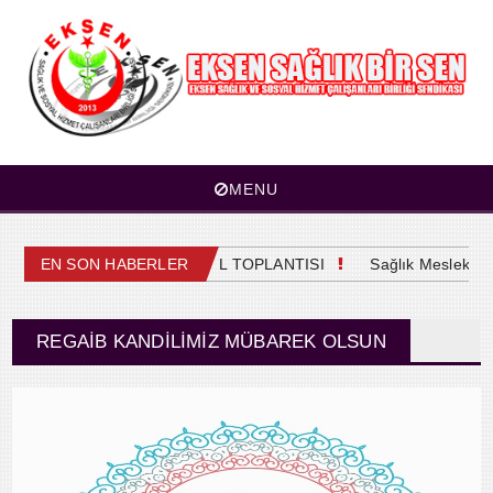
MENU
4. OLAĞAN GENEL KURUL TOPLANTISI
EN SON HABERLER
Sağlık Meslek Mens
REGAIB KANDILIMIZ MÜBAREK OLSUN