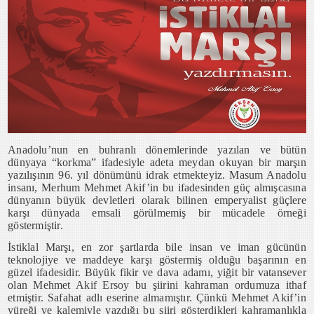
Anadolu’nun en buhranl
ı dönemlerinde yazılan ve bütün
dünyaya “korkma” ifadesiyle adeta meydan okuyan bir marşın
yazılışının 96. yıl dönümünü idrak etmekteyiz. Masum Anadolu
insanı, Merhum Mehmet Akif’in bu ifadesinden güç almışcasına
dünyanın büyük devletleri olarak bilinen emperyalist güçlere
karşı dünyada emsali görülmemiş bir mücadele örneği
göstermiştir.
İstiklal Marşı, en zor şartlarda bile insan ve iman gücünün
teknolojiye ve maddeye karşı göstermiş olduğu başarının en
güzel ifadesidir. Büyük fikir ve dava adamı, yiğit bir vatansever
olan Mehmet Akif Ersoy bu şiirini kahraman ordumuza ithaf
etmiştir. Safahat adlı eserine almamıştır. Çünkü Mehmet Akif’in
yüreği ve kalemiyle yazdığı bu şiiri gösterdikleri kahramanlıkla