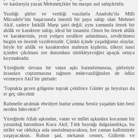
ve kanlarıyla yazan Mehmetçikler bu marşın asıl sahipleridir.
Yazdığı şiirler ve verdiği vaazlarla Anadolu’da Milli
Mücadele’nin başarısında önemli bir paya sahip olan Mehmet
Akif, sadece İstiklâl Marşı şairi değil; aynı zamanda örnek bir
ahlâk ve karaktere sahip, ideal bir insandır. Onun bu örnek ahlâk
ve karakterinin, yeni yetişen nesillere anlatılması, sevdirilmesi
bugün en önemli vazifemizdir. Çünkü içinde yaşadığımız olaylar,
böyle bir ahlâk ve karakterden mahrum kişilerin, ülkeyi nasıl
içinden çıkılması zor durumlara sürükleyeceğini apaçık ortaya
koymaktadır.
Yüreğinde devasa bir vatan aşkı barındırmasına, şiirleriyle
insanları coşturmasına rağmen mütevaziliğinden de ödün
vermeyen Akif bir şiirinde:
'Toprakta gezen gölgeme toprak çekilince Günler şu heyulayı da
er geç silecektir
Rahmetle anılmak ebediyet budur amma Sessiz yaşadım kim beni
nerden bilecektir?'
Yüreğinde Allah aşkından, vatan ve millet aşkından kocaman bir
yanardağ barındıran Koca Akif, Türk bayrağı dalgalandıkça, bu
millet var oldukça asla unutulmayacaksın, her zaman kalbimizde
yaşayacaksın. Ruhun şad, mekanın cennet, Güllerin ve