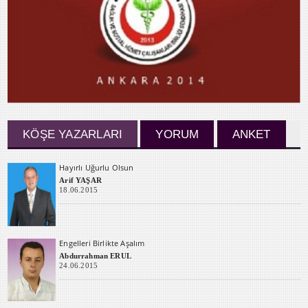
KÖŞE YAZARLARI
YORUM
ANKET
Hayırlı Uğurlu Olsun
Arif YAŞAR
18.06.2015
Engelleri Birlikte Aşalım
Abdurrahman ERUL
24.06.2015