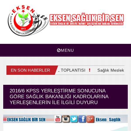
MENU
4. OLAĞAN GENEL KURUL TOPLANTISI
EN SON HABERLER
Sağlık Meslek Mensu
2016/6 KPSS YERLEŞTIRME SONUCUNA
GÖRE SAĞLIK BAKANLIĞI KADROLARINA
YERLEŞENLERIN İLE İLGILI DUYURU