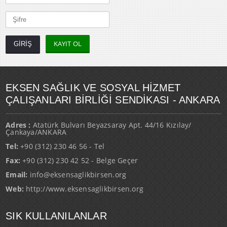
KAYIT OL
EKSEN SAĞLIK VE SOSYAL HİZMET
ÇALIŞANLARI BİRLİĞİ SENDİKASI - ANKARA
Adres :
Atatürk Bulvarı Beyazsaray Apt. 44/16 Kızılay/
Çankaya/ANKARA
Tel:
+90 (312) 230 46 56 - Tel
Fax:
+90 (312) 230 42 52 - Belge Geçer
Email:
info@eksensaglikbirsen.org
Web:
http://www.eksensaglikbirsen.org
SIK KULLANILANLAR