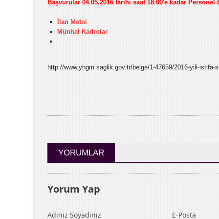
Başvurular 04.05.2016 tarihi saat 18:00'e kadar Personel
İlan Metni
Münhal Kadrolar
http://www.yhgm.saglik.gov.tr/belge/1-47659/2016-yili-istifa
YORUMLAR
Yorum Yap
Adınız Soyadınız
E-Posta