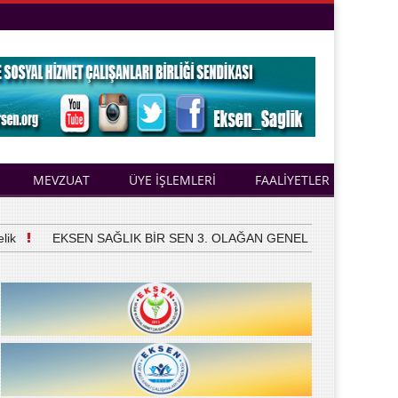
MEVZUAT
ÜYE İŞLEMLERİ
FAALİYETLER
EKSEN SAĞLIK BİR SEN 3. OLAĞAN GENEL KURULUNU YAPTI