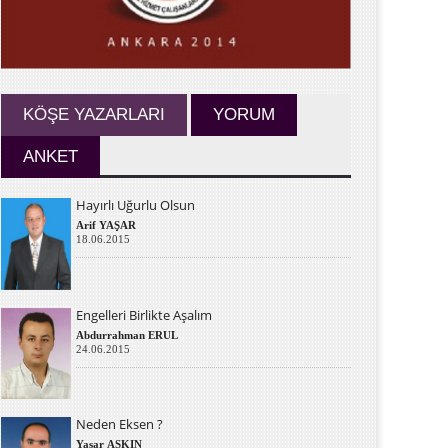
KÖŞE YAZARLARI
YORUM
ANKET
Hayırlı Uğurlu Olsun
Arif YAŞAR
18.06.2015
Engelleri Birlikte Aşalım
Abdurrahman ERUL
24.06.2015
Neden Eksen ?
Yaşar AŞKIN