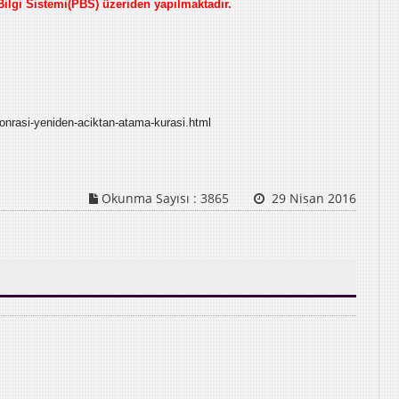
 Bilgi Sistemi(PBS) üzeriden yapılmaktadır.
-sonrasi-yeniden-aciktan-atama-kurasi.html
Okunma Sayısı :
3865
29 Nisan 2016