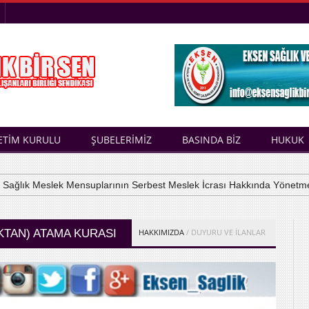
ETİM KURULU
ŞUBELERİMİZ
BASINDA BİZ
HUKUK
lık Meslek Mensuplarının Serbest Meslek İcrası Hakkında Yönetmelik
IKTAN) ATAMA KURASI
HAKKIMIZDA
/ DUYURU VE İLANLAR