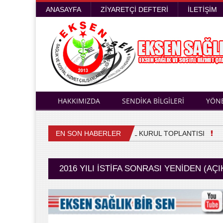
ANASAYFA
ZIYARETÇI DEFTERI
İLETIŞIM
HAKKIMIZDA
SENDİKA BİLGİLERİ
YÖN
EN SON HABERLER
4. OLAĞAN GENEL KURUL TOPLANTISI
Sağ
2016 YILI İSTIFA SONRASI YENIDEN (AÇ