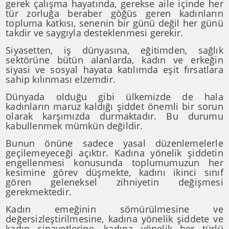
gerek çalışma hayatında, gerekse aile içinde her
tür zorluğa beraber göğüs geren kadınların
topluma katkısı, senenin bir günü değil her günü
takdir ve saygıyla desteklenmesi gerekir.
Siyasetten, iş dünyasına, eğitimden, sağlık
sektörüne bütün alanlarda, kadın ve erkeğin
siyasi ve sosyal hayata katılımda eşit fırsatlara
sahip kılınması elzemdir.
Dünyada olduğu gibi ülkemizde de hala
kadınların maruz kaldığı şiddet önemli bir sorun
olarak karşımızda durmaktadır. Bu durumu
kabullenmek mümkün değildir.
Bunun önüne sadece yasal düzenlemelerle
geçilemeyeceği açıktır. Kadına yönelik şiddetin
engellenmesi konusunda toplumumuzun her
kesimine görev düşmekte, kadını ikinci sınıf
gören geleneksel zihniyetin değişmesi
gerekmektedir.
Kadın emeğinin sömürülmesine ve
değersizleştirilmesine, kadına yönelik şiddete ve
kadın cinayetlerine, kadına yönelik her türlü