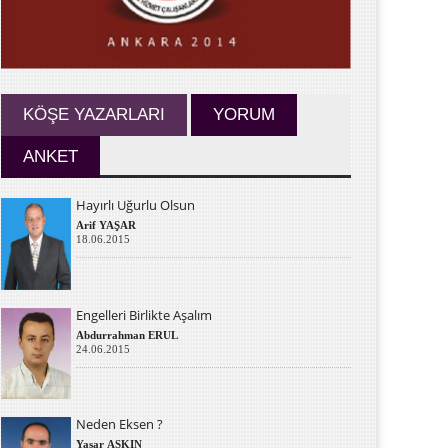
KÖŞE YAZARLARI
YORUM
ANKET
Hayırlı Uğurlu Olsun
Arif YAŞAR
18.06.2015
Engelleri Birlikte Aşalım
Abdurrahman ERUL
24.06.2015
Neden Eksen ?
Yaşar AŞKIN