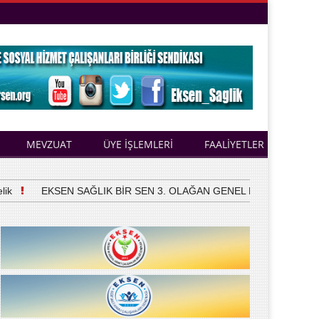
MEVZUAT
ÜYE İŞLEMLERİ
FAALİYETLER
EKSEN SAĞLIK BİR SEN 3. OLAĞAN GENEL KURULUNU YAPTI