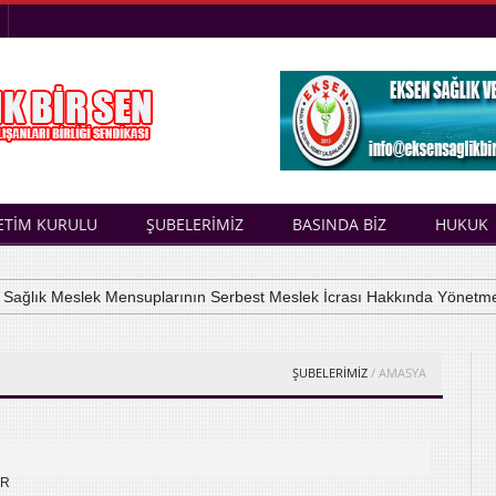
ETİM KURULU
ŞUBELERİMİZ
BASINDA BİZ
HUKUK
lık Meslek Mensuplarının Serbest Meslek İcrası Hakkında Yönetmelik
ŞUBELERİMİZ
/ AMASYA
AR