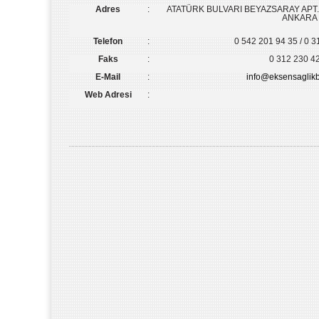
Adres
:
ATATÜRK BULVARI BEYAZSARAY APT. 
ANKARA
Telefon
:
0 542 201 94 35 / 0 3
Faks
:
0 312 230 4
E-Mail
:
info@eksensaglikb
Web Adresi
: