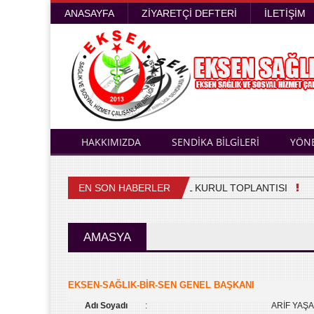
ANASAYFA
ZIYARETÇI DEFTERI
İLETIŞIM
HAKKIMIZDA
SENDİKA BİLGİLERİ
YÖN
EN SON HABERLER
4. OLAĞAN GENEL KURUL TOPLANTISI
Sağ
AMASYA
EKSEN-SAĞLIK-BİR-SEN GENEL BAŞKANI
Adı Soyadı
:
ARİF YAŞ