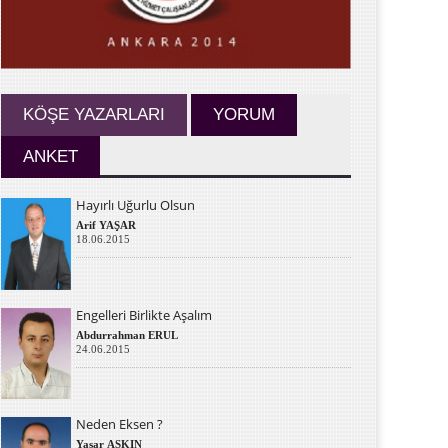
KÖŞE YAZARLARI
YORUM
ANKET
Hayırlı Uğurlu Olsun
Arif YAŞAR
18.06.2015
Engelleri Birlikte Aşalım
Abdurrahman ERUL
24.06.2015
Neden Eksen ?
Yaşar AŞKIN