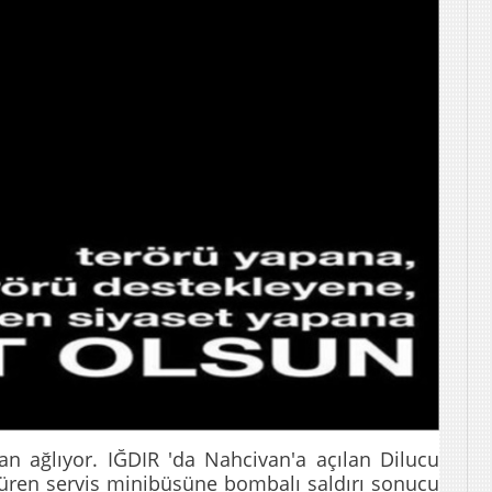
an ağlıyor.
IĞDIR 'da Nahcivan'a açılan Dilucu
ötüren servis minibüsüne bombalı saldırı sonucu