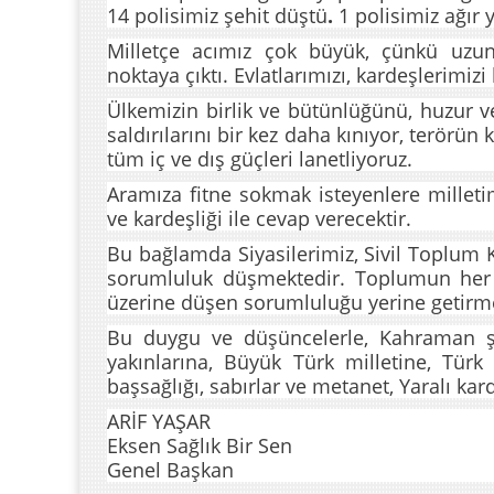
14 polisimiz şehit düştü
.
1 polisimiz ağır 
Milletçe acımız çok büyük, çünkü uzu
noktaya çıktı. Evlatlarımızı, kardeşlerimizi
Ülkemizin birlik ve bütünlüğünü, huzur ve
saldırılarını bir kez daha kınıyor, terörün
tüm iç ve dış güçleri lanetliyoruz.
Aramıza fitne sokmak isteyenlere milleti
ve kardeşliği ile cevap verecektir.
Bu bağlamda Siyasilerimiz, Sivil Toplum 
sorumluluk düşmektedir. Toplumun her
üzerine düşen sorumluluğu yerine getirme
Bu duygu ve düşüncelerle, Kahraman şeh
yakınlarına, Büyük Türk milletine, Türk 
başsağlığı, sabırlar ve metanet, Yaralı kard
ARİF YAŞAR
Eksen Sağlık Bir Sen
Genel Başkan