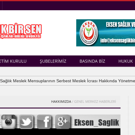
ETİM KURULU
ŞUBELERİMİZ
BASINDA BİZ
HUKUK
lık Meslek Mensuplarının Serbest Meslek İcrası Hakkında Yönetmelik
HAKKIMIZDA
/ GENEL MERKEZ HABERLERİ