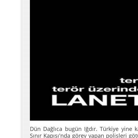
Dün Dağlıca bugün Iğdır. Türkiye yine k
Sınır Kapısı'nda görev yapan polisleri g