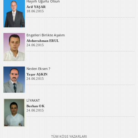
Hayırlı Uğurlu Olsun
Arif YAŞAR
18.06.2015
Engelleri Birlikte Aşalım
Abdurrahman ERUL
24.06.2015
Neden Eksen ?
Yaşar AŞKIN
24.06.2015
LİYAKAT
Burhan OK
24.06.2015
TÜM KÖŞE YAZARLARI