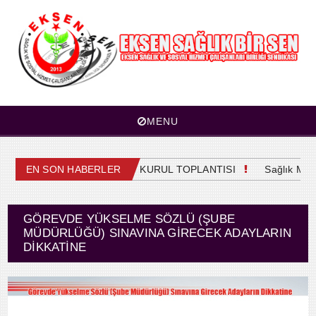
MENU
EN SON HABERLER
4. OLAĞAN GENEL KURUL TOPLANTISI
Sağlık Mesle
GÖREVDE YÜKSELME SÖZLÜ (ŞUBE
MÜDÜRLÜĞÜ) SINAVINA GIRECEK ADAYLARIN
DIKKATINE