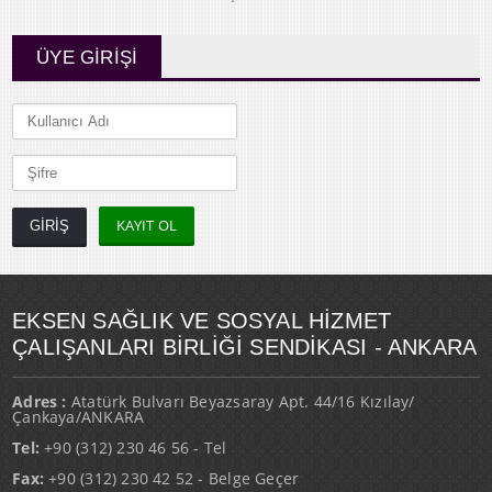
ÜYE GİRİŞİ
KAYIT OL
EKSEN SAĞLIK VE SOSYAL HİZMET
ÇALIŞANLARI BİRLİĞİ SENDİKASI - ANKARA
Adres :
Atatürk Bulvarı Beyazsaray Apt. 44/16 Kızılay/
Çankaya/ANKARA
Tel:
+90 (312) 230 46 56 - Tel
Fax:
+90 (312) 230 42 52 - Belge Geçer