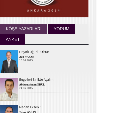
KÖŞE YAZARLARI
YORUM
ANKET
Hayırlı Uğurlu Olsun
Arif YAŞAR
18.06.2015
Engelleri Birlikte Aşalım
Abdurrahman ERUL
24.06.2015
Neden Eksen ?
Yaşar AŞKIN