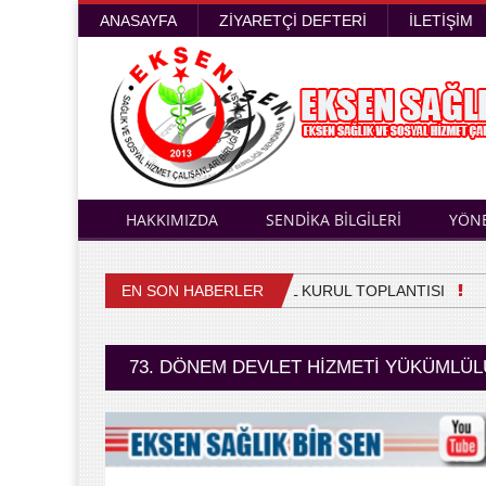
ANASAYFA
ZIYARETÇI DEFTERI
İLETIŞIM
HAKKIMIZDA
SENDİKA BİLGİLERİ
YÖN
EN SON HABERLER
4. OLAĞAN GENEL KURUL TOPLANTISI
Sağ
73. DÖNEM DEVLET HIZMETI YÜKÜMLÜ