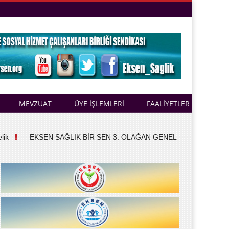
MEVZUAT
ÜYE İŞLEMLERİ
FAALİYETLER
EKSEN SAĞLIK BİR SEN 3. OLAĞAN GENEL KURULUNU YAPTI