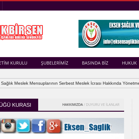
ETİM KURULU
ŞUBELERİMİZ
BASINDA BİZ
HUKUK
lık Meslek Mensuplarının Serbest Meslek İcrası Hakkında Yönetmelik
LÜĞÜ KURASI
HAKKIMIZDA
/ DUYURU VE İLANLAR