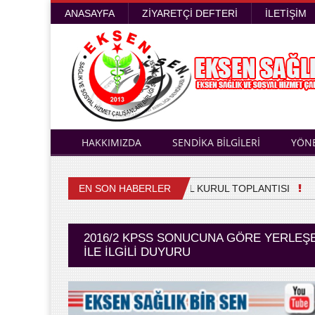
ANASAYFA
ZIYARETÇI DEFTERI
İLETIŞIM
HAKKIMIZDA
SENDİKA BİLGİLERİ
YÖN
EN SON HABERLER
4. OLAĞAN GENEL KURUL TOPLANTISI
Sa
2016/2 KPSS SONUCUNA GÖRE YERLEŞE
İLE İLGILI DUYURU