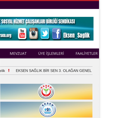
MEVZUAT
ÜYE İŞLEMLERİ
FAALİYETLER
EKSEN SAĞLIK BİR SEN 3. OLAĞAN GENEL KURULUNU YAPTI