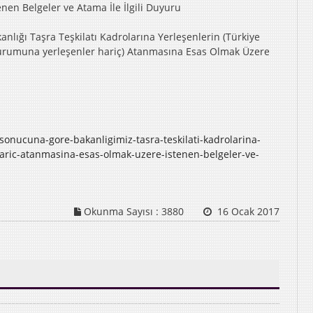
nen Belgeler ve Atama İle İlgili Duyuru
lığı Taşra Teşkilatı Kadrolarına Yerleşenlerin (Türkiye
urumuna yerleşenler hariç) Atanmasına Esas Olmak Üzere
sonucuna-gore-bakanligimiz-tasra-teskilati-kadrolarina-
haric-atanmasina-esas-olmak-uzere-istenen-belgeler-ve-
Okunma Sayısı :
3880
16 Ocak 2017