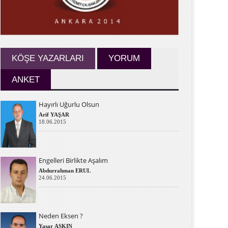
KÖŞE YAZARLARI
YORUM
ANKET
Hayırlı Uğurlu Olsun
Arif YAŞAR
18.06.2015
Engelleri Birlikte Aşalım
Abdurrahman ERUL
24.06.2015
Neden Eksen ?
Yaşar AŞKIN