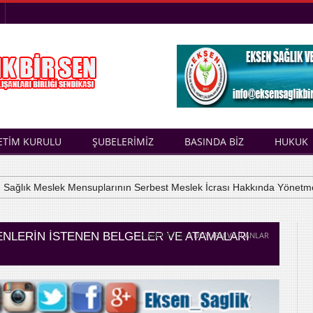
ETİM KURULU
ŞUBELERİMİZ
BASINDA BİZ
HUKUK
ğlık Meslek Mensuplarının Serbest Meslek İcrası Hakkında Yönetmelik
NLERIN İSTENEN BELGELER VE ATAMALARI
HAKKIMIZDA
/ DUYURU VE İLANLAR